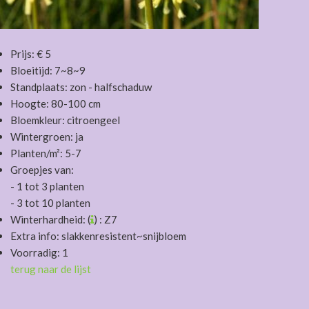
Prijs: € 5
Bloeitijd: 7~8~9
Standplaats: zon - halfschaduw
Hoogte: 80-100 cm
Bloemkleur: citroengeel
Wintergroen: ja
Planten/m²: 5-7
Groepjes van:
- 1 tot 3 planten
- 3 tot 10 planten
Winterhardheid: (
) : Z7
Extra info: slakkenresistent~snijbloem
Voorradig: 1
terug naar de lijst