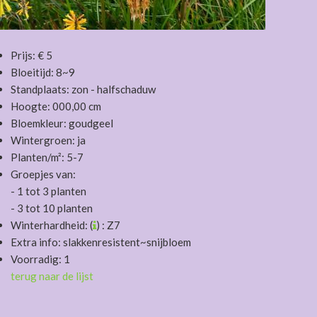
Prijs: € 5
Bloeitijd: 8~9
Standplaats: zon - halfschaduw
Hoogte: 000,00 cm
Bloemkleur: goudgeel
Wintergroen: ja
Planten/m²: 5-7
Groepjes van:
- 1 tot 3 planten
- 3 tot 10 planten
Winterhardheid: (
) : Z7
Extra info: slakkenresistent~snijbloem
Voorradig: 1
terug naar de lijst