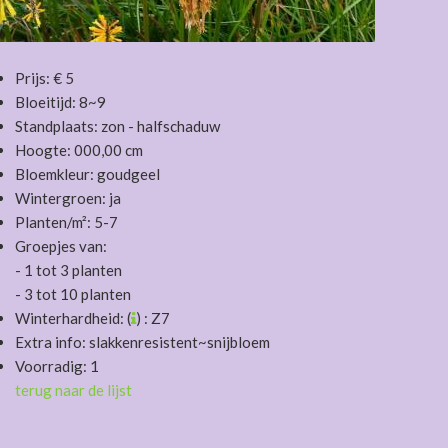
Prijs: € 5
Bloeitijd: 8~9
Standplaats: zon - halfschaduw
Hoogte: 000,00 cm
Bloemkleur: goudgeel
Wintergroen: ja
Planten/m²: 5-7
Groepjes van:
- 1 tot 3 planten
- 3 tot 10 planten
Winterhardheid: (
) : Z7
Extra info: slakkenresistent~snijbloem
Voorradig: 1
terug naar de lijst