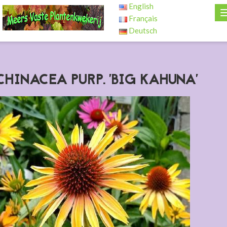
English
Français
Deutsch
CHINACEA PURP. 'BIG KAHUNA'