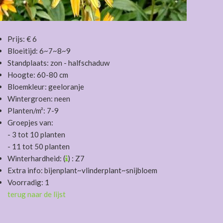
Prijs: € 6
Bloeitijd: 6~7~8~9
Standplaats: zon - halfschaduw
Hoogte: 60-80 cm
Bloemkleur: geeloranje
Wintergroen: neen
Planten/m²: 7-9
Groepjes van:
- 3 tot 10 planten
- 11 tot 50 planten
Winterhardheid: (
) : Z7
Extra info: bijenplant~vlinderplant~snijbloem
Voorradig: 1
terug naar de lijst