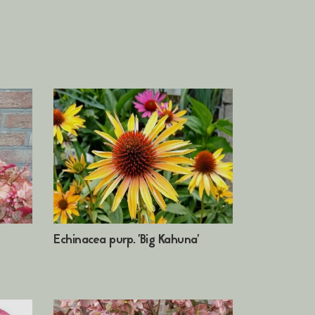
Echinacea purp. 'Big Kahuna'