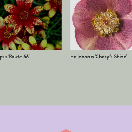
sis 'Route 66'
Helleborus 'Cheryl's Shine'