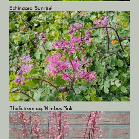
Echinacea 'Sunrise'
Thalictrum aq. 'Nimbus Pink'