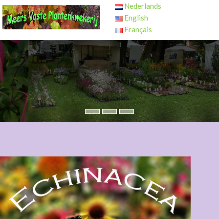
Nederlands
English
Français
MÖCHTEN SIE EINE PFLANZE KAUFEN?
Vielleicht kommen wir sogar in Ihre nahe: